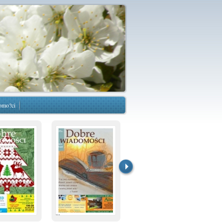
omo?ci
...
...
...