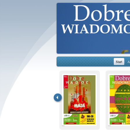
Start
A
...
...