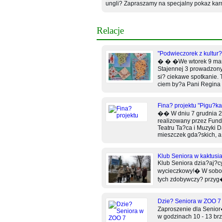
ungli? Zapraszamy na specjalny pokaz kar
Relacje
"Podwieczorek z kultur?
� � �We wtorek 9 marc
Stajennej 3 prowadzon
si? ciekawe spotkanie.
ciem by?a Pani Regina 
Fina? projektu "Pigu?ka
�� W dniu 7 grudnia 202
realizowany przez Fund
Teatru Ta?ca i Muzyki D
mieszczek gda?skich, a 
Klub Seniora w kaktusi
Klub Seniora dzia?aj?
wycieczkowy!� W sobot?
tych zdobywczy? przyg�
Dzie? Seniora w ZOO 7
Zaproszenie dla Senio
w godzinach 10 - 13 brz