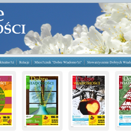
ktualno?ci
Relacje
Miesi?cznik "Dobre Wiadomo?ci"
Stowarzyszenie Dobrych Wiad
...
...
...