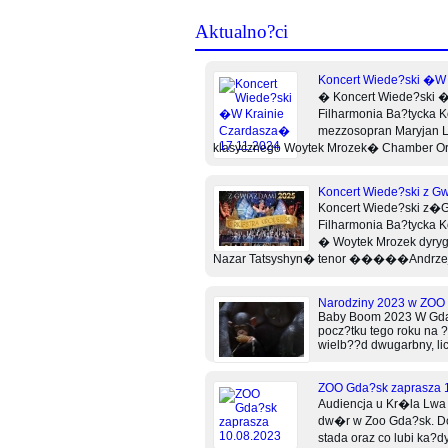
Aktualno?ci
Koncert Wiede?ski �W 
� Koncert Wiede?ski �
Filharmonia Ba?tycka 
mezzosopran Maryjan L
klasycznego Woytek Mrozek� Chamber O
Koncert Wiede?ski z G
Koncert Wiede?ski z�
Filharmonia Ba?tycka 
� Woytek Mrozek dyryg
Nazar Tatsyshyn� tenor �����Andrzej W
Narodziny 2023 w ZOO
Baby Boom 2023 W Gda?
pocz?tku tego roku na ?
wielb??d dwugarbny, lic
ZOO Gda?sk zaprasza 
Audiencja u Kr�la Lwa
dw�r w Zoo Gda?sk. Dow
stada oraz co lubi ka?