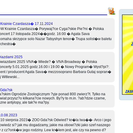
Krainie Czardasza� 17.11.2024
W Krainie Czardasza� Porywaj?ce Cyga?skie Pie?ni � Polska
Koncert 17 listopada 2024��godz. 16:00 � Agata Sava
omaha skrzypce solo Nazar Tatsyshyn tenor� Trupa solist�w baletu
rchestra�
wiazdami 2025
Gwiazdami 2025 VIVA� Wiede? � VIVA Broadway � Polska
Koncerty 5.01.2025 godz.16.00 i 19.00 � Nowy Program� Wyst?pi?:
ent / producent Agata Sava� mezzosoprano Barbara Gutaj sopran�
itlewski...
 Gda?sk
skim Ogrodzie Zoologicznym ?yje ponad 800 zwierz?t. Tylko na
wiat przysz?o kilkana?cie nowych. By?y to m.in. ?ab?dzie czarne,
zne antylopy, ale tak?e ma?py.
10.08.2023
 10 sierpnia 2023� ZOO Gda?sk Odwied? kr�la lwa��- Arco i jego
iedz si? jak mu dogadzamy, jakie ma obowi?zki jako szef naszego
dy z cz?onk�w jego rodziny. Lew kr�lem jest, ale czy na pewno d?