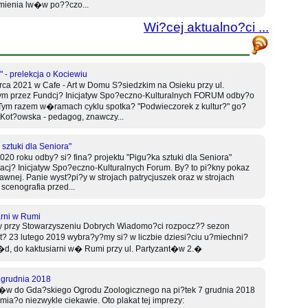
mienia lw�w po??czo...
Wi?cej aktualno?ci ...
" - prelekcja o Kociewiu
a 2021 w Cafe - Art w Domu S?siedzkim na Osieku przy ul.
ym przez Fundcj? Inicjatyw Spo?eczno-Kulturalnych FORUM odby?o
 Tym razem w�ramach cyklu spotka? "Podwieczorek z kultur?" go?
Kot?owska - pedagog, znawczy...
 sztuki dla Seniora"
0 roku odby? si? fina? projektu "Pigu?ka sztuki dla Seniora"
acj? Inicjatyw Spo?eczno-Kulturalnych Forum. By? to pi?kny pokaz
awnej. Panie wyst?pi?y w strojach patrycjuszek oraz w strojach
scenografia przed...
arni w Rumi
cy przy Stowarzyszeniu Dobrych Wiadomo?ci rozpocz?? sezon
 23 lutego 2019 wybra?y?my si? w liczbie dziesi?ciu u?miechni?
d, do kaktusiarni w� Rumi przy ul. Partyzant�w 2.�
 grudnia 2018
r�w do Gda?skiego Ogrodu Zoologicznego na pi?tek 7 grudnia 2018
mia?o niezwykle ciekawie. Oto plakat tej imprezy: